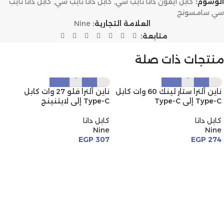
الوسوم:
كابل ايفون داتا تايب سي
,
كابل داتا تايب سي
,
كابل داتا تايب
سي سامسونج
العلامة التجارية:
Nine
متابعة:
منتجات ذات صلة
+
-
+
-
ناين ألترا ستار لينك 60 وات كابل
ناين ألترا فلو 27 وات كابل
Type-C إلى Type-C
Type-C إلى لايتنينج
كابل داتا
كابل داتا
Nine
Nine
EGP
307
EGP
274