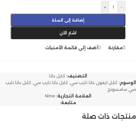
+
-
إضافة إلى السلة
اشترِ الآن
مقارنة
أضف إلى قائمة الأمنيات
التصنيف:
كابل داتا
الوسوم:
كابل ايفون داتا تايب سي
,
كابل داتا تايب سي
,
كابل داتا تايب
سي سامسونج
العلامة التجارية:
Nine
متابعة:
منتجات ذات صلة