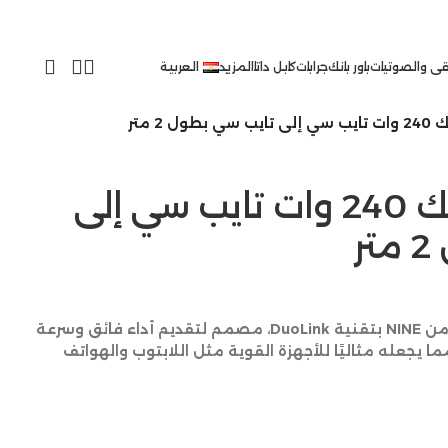
ى والصوتيات
باور بانك
جرابات
كابل داتا
المزيد
العربية
ل 2 متر
ناين كابل دولينك 240 وات تايب سي إلى
ر
كابل شحن ونقل بيانات احترافي من NINE بتقنية DuoLink، مصمم لتقديم أداء فائق وسرعة
 تصل إلى 240 واط، مما يجعله مثاليًا للأجهزة القوية مثل اللابتوب والهواتف