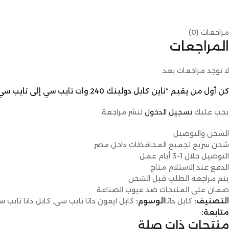
مراجعات (0)
المراجعات
لا توجد مراجعات بعد.
كن أول من يقيم “ناين كابل دولينك 240 وات تايب سي إلى تايب سي بطول 2 متر”
يجب عليك
تسجيل الدخول
لنشر مراجعة.
الشحن والتوصيل
شحن سريع لجميع المحافظات داخل مصر
التوصيل خلال 1–3 أيام عمل
الدفع عند الاستلام متاح
يتم مراجعة الطلب قبل الشحن
ضمان على المنتجات ضد عيوب الصناعة
التصنيف:
كابل داتا
الوسوم:
كابل ايفون داتا تايب سي
,
كابل داتا تايب 
متابعة:
منتجات ذات صلة