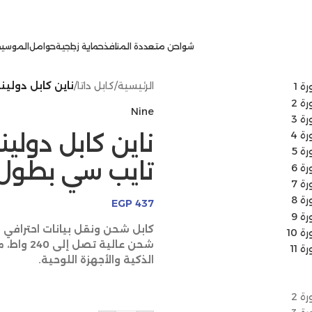
شواحن متعددة المنافذ
حماية زجاجية
حوامل
الموسيق
الرئيسية
/
كابل داتا
/
ناين كابل دولينك 240 وات تايب سي إلى تايب سي بطو
Nine
تايب سي بطول 2 مت
EGP
437
شحن عالية
الذكية والأجهزة اللوحية.