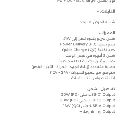
نوع الشحن: PD + QC Fast Charge
الكابلات: —
شاشة العرض: لا يوجد
المميزات
شحن سريع بقدرة تصل إلى 51W
دعم تقنية Power Delivery (PD)
دعم تقنية Quick Charge (QC)
شحن 3 أجهزة في نفس الوقت
تصميم أنيق بإضاءة LED محيطية
حماية متعددة (زيادة الجهد – الحرارة – التيار – القصر)
متوافق مع جميع السيارات (12V – 24V)
أداء ثابت وآمن أثناء القيادة
تفاصيل الشحن
USB-C1 Output: حتى 30W (PD)
USB-C2 Output: حتى 20W (PD)
USB-A Output: حتى 18W (QC)
Lightning Output: —