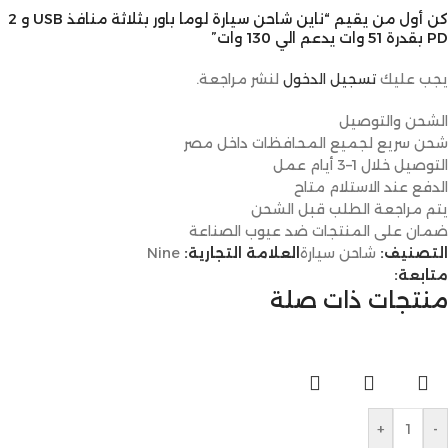
كن أول من يقيم “ناين شاحن سيارة لوما باور بثلاثة منافذ USB و 2
PD بقدرة 51 وات يدعم الي 130 وات”
يجب عليك
تسجيل الدخول
لنشر مراجعة.
الشحن والتوصيل
شحن سريع لجميع المحافظات داخل مصر
التوصيل خلال 1–3 أيام عمل
الدفع عند الاستلام متاح
يتم مراجعة الطلب قبل الشحن
ضمان على المنتجات ضد عيوب الصناعة
التصنيف:
شاحن سيارة
العلامة التجارية:
Nine
متابعة:
منتجات ذات صلة
+
-