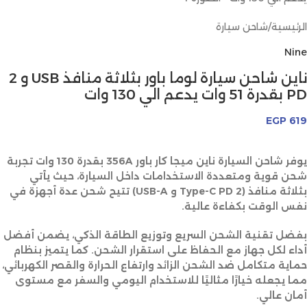
الرئيسية
/
شاحن سيارة
Nine
ناين شاحن سيارة لوما باور بثلاثة منافذ USB و 2
PD بقدرة 51 وات يدعم الي 130 وات
EGP
619
يوفر شاحن السيارة ناين ميجا كار باور 356A بقدرة 130 وات تجربة
شحن قوية ومتعددة الاستخدامات داخل السيارة، حيث يأتي
بثلاثة منافذ (2 Type-C PD و USB-A) تتيح شحن عدة أجهزة في
نفس الوقت بكفاءة عالية.
بفضل تقنية الشحن السريع وتوزيع الطاقة الذكي، يضمن أفضل
أداء لكل جهاز مع الحفاظ على استقرار الشحن. كما يتميز بنظام
حماية متكامل ضد الشحن الزائد وارتفاع الحرارة والقصر الكهربائي،
مما يجعله خيارًا مثاليًا للاستخدام اليومي والسفر مع مستوى
أمان عالي.