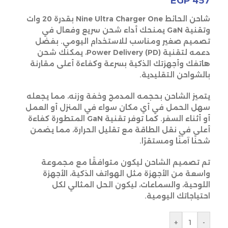
EGP
457
شاحن الحائط Nine Ultra Charger One بقدرة 20 وات
وتقنية GaN يمنحك أداء شحن سريع وفعال في
تصميم صغير ومناسب للاستخدام اليومي. بفضل
دعمه لتقنية Power Delivery (PD)، يمكنك شحن
هاتفك وأجهزتك الذكية بسرعة وكفاءة أعلى مقارنة
بالشواحن التقليدية.
يتميز الشاحن بحجمه المدمج وخفة وزنه، مما يجعله
سهل الحمل في أي مكان سواء في المنزل أو العمل
أو أثناء السفر. كما توفر تقنية GaN المتطورة كفاءة
أعلى في نقل الطاقة مع تقليل الحرارة، مما يضمن
شحنًا آمنًا ومستقرًا.
تم تصميم الشاحن ليكون متوافقًا مع مجموعة
واسعة من الأجهزة مثل الهواتف الذكية، الأجهزة
اللوحية، والسماعات، ليكون الحل المثالي لكل
احتياجاتك اليومية.
+
-