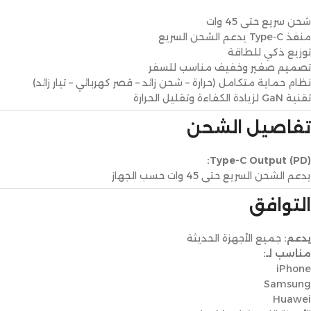
شحن سريع حتى 45 وات
منفذ Type-C يدعم الشحن السريع
توزيع ذكي للطاقة
تصميم صغير وخفيف مناسب للسفر
نظام حماية متكامل (حرارة – شحن زائد – قصر كهربائي – تيار زائد)
تقنية GaN لزيادة الكفاءة وتقليل الحرارة
تفاصيل الشحن
Type-C Output (PD):
يدعم الشحن السريع حتى 45 وات حسب الجهاز
التوافق
يدعم:
جميع الأجهزة الحديثة
مناسب لـ:
iPhone
Samsung
Huawei