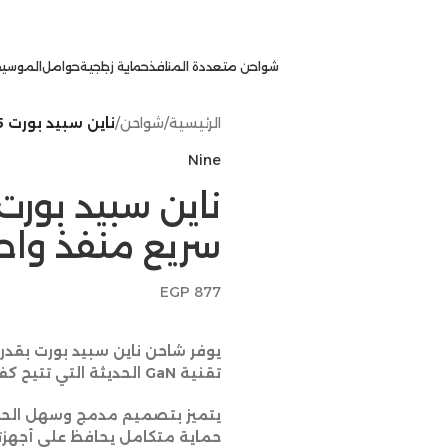
شواحن متعددة المنافذ
حماية زجاجية
حوامل
الموسيق
الرئيسية
/
شواحن
/
ناين سبيد بورت 45 وات جان شاحن حائط سريع منفذ واحد
Nine
سريع منفذ واح
EGP
877
تقنية GaN الحديثة التي تتيح كفاءة أعلى مع تقليل الحجم والحرارة.
يتميز بتصميم مدمج وسهل الحمل،
حماية متكامل يحافظ على أجهزتك 