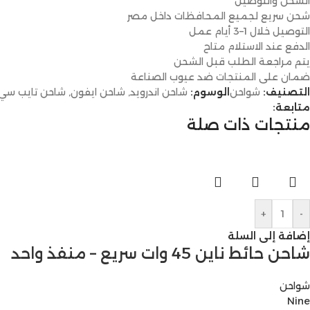
الشحن والتوصيل
شحن سريع لجميع المحافظات داخل مصر
التوصيل خلال 1–3 أيام عمل
الدفع عند الاستلام متاح
يتم مراجعة الطلب قبل الشحن
ضمان على المنتجات ضد عيوب الصناعة
التصنيف:
شواحن
الوسوم:
شاحن اندرويد
,
شاحن ايفون
,
شاحن تايب سي
متابعة:
منتجات ذات صلة
+
-
إضافة إلى السلة
شاحن حائط ناين 45 وات سريع – منفذ واحد
شواحن
Nine