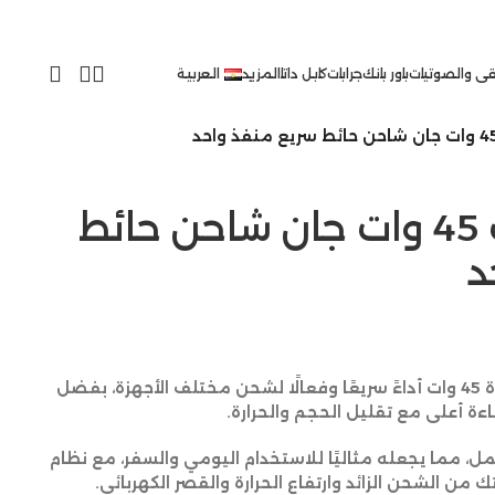
ى والصوتيات
باور بانك
جرابات
كابل داتا
المزيد
العربية
ناين سبيد بورت 45 وات جان شاحن حائط
د
يوفر شاحن ناين سبيد بورت بقدرة 45 وات أداءً سريعًا وفعالًا لشحن مختلف الأجهزة، بفضل
 مما يجعله مثاليًا للاستخدام اليومي والسفر، مع نظام
من الشحن الزائد وارتفاع الحرارة والقصر الكهربائي.