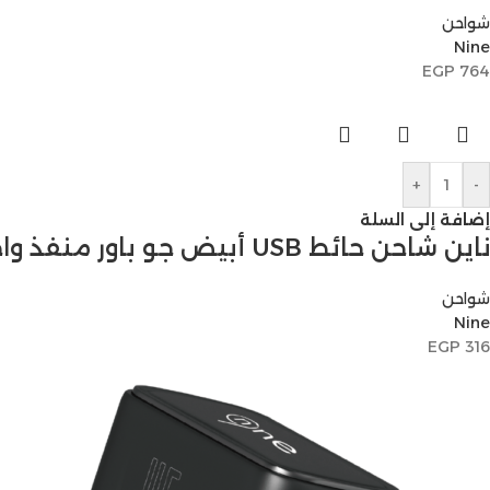
شواحن
Nine
EGP
764
+
-
إضافة إلى السلة
ناين شاحن حائط USB أبيض جو باور منفذ واحد PD 20 وات EU
شواحن
Nine
EGP
316