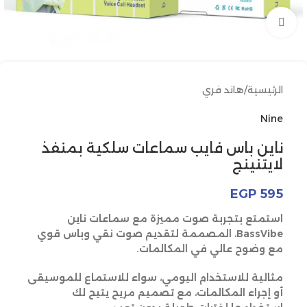
انقر للتكبير
الرئيسية
/
هاند فري
Nine
ناين باس فايب سماعات سلكية بمنفذ
لايتنينج
EGP
595
استمتع بتجربة صوت مميزة مع سماعات ناين
BassVibe، المصممة لتقديم صوت نقي وباس قوي
مع وضوح عالي في المكالمات.
مثالية للاستخدام اليومي، سواء للاستماع للموسيقى
أو إجراء المكالمات، مع تصميم مريح يتيح لك