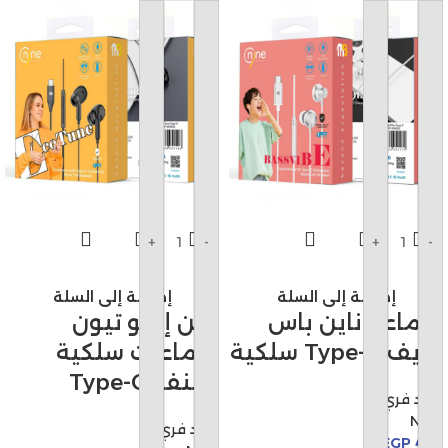
+
-
+
-
إضافة إلى السلة
إضافة إلى السلة
سماعة ناين باس
ناين إيكو تيون
فايف Type-C سلكية
سماعات سلكية
بمنفذ Type-C
هاند فري
Nine
هاند فري
EGP
428