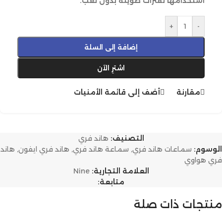
استخدامها لفترات طويلة بدون تعب.
+
-
إضافة إلى السلة
اشترِ الآن
مقارنة
أضف إلى قائمة الأمنيات
التصنيف:
هاند فري
الوسوم:
سماعات هاند فري
,
سماعة هاند فري
,
هاند فري ايفون
,
هاند
فري هواوي
العلامة التجارية:
Nine
متابعة:
منتجات ذات صلة