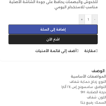
للخدوش والبصمات يحافظ على جودة الشاشة الأصلية
مناسب للاستخدام اليومي
+
-
إضافة إلى السلة
اشترِ الآن
مقارنة
أضف إلى قائمة الأمنيات
الوصف
المواصفات الأساسية
النوع: زجاج حماية شفاف
التوافق: سامسونج إس ٢٤ ألترا
درجة الصلابة: 9H
اللون: شفاف
السمك: رفيع جدًا