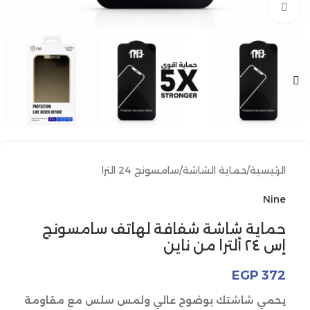
انقر للتكبير
الرئيسية
/
حماية الشاشة
/
سامسونج 24 الترا
Nine
حماية شاشة شفافة لهاتف سامسونج
إس ٢٤ ألترا من ناين
EGP
372
يحمي شاشتك بوضوح عالي ولمس سلس مع مقاومة