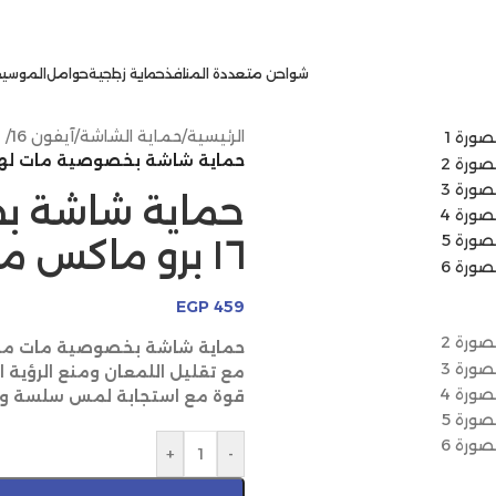
شواحن متعددة المنافذ
حماية زجاجية
حوامل
الموسيق
الرئيسية
/
حماية الشاشة
/
آيفون 16
/
حماية شاشة بخصوصية مات لهاتف آيفون ١٦ بر
حماية شاشة ب
١٦ برو ماكس من ناين
EGP
459
مع تقليل اللمعان ومنع الرؤية
قوة مع استجابة لمس سلسة وتغ
+
-