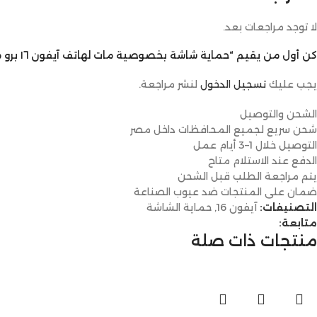
لا توجد مراجعات بعد.
كن أول من يقيم “حماية شاشة بخصوصية مات لهاتف آيفون ١٦ برو ماكس من ناين”
يجب عليك
تسجيل الدخول
لنشر مراجعة.
الشحن والتوصيل
شحن سريع لجميع المحافظات داخل مصر
التوصيل خلال 1–3 أيام عمل
الدفع عند الاستلام متاح
يتم مراجعة الطلب قبل الشحن
ضمان على المنتجات ضد عيوب الصناعة
التصنيفات:
آيفون 16
,
حماية الشاشة
متابعة:
منتجات ذات صلة