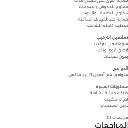
حماية أقوى حتى خمس مرات
مقاوم للخدوش والصدمات
مقاوم للبصمات والزيوت
حماية ضد الكهرباء الساكنة
تغطية كاملة للشاشة
تفاصيل التركيب
سهولة في التركيب
لاصق قوي وثابت
بدون فقاعات
التوافق
متوافق مع: آيفون ١٦ برو ماكس
محتويات العبوة
طبقة حماية الشاشة
أدوات تنظيف
دليل الاستخدام
مراجعات (0)
المراجعات