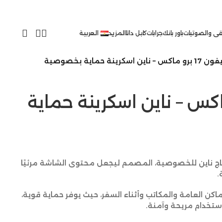
ى والصوتيات
باور بانك
جرابات
كابل داتا
المزيد
العربية
 17 برو ماكس – ناين اسكرينة حماية بخصوصية
 برو ماكس – ناين اسكرينة حماية
 ناين للخصوصية، المصمم ليجعل محتوى الشاشة مرئيًا
.
اكن العامة والمكاتب وأثناء السفر، حيث يوفر حماية قوية،
تخدام مريحة وآمنة.