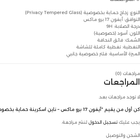
النوع: زجاج حماية بخصوصية (Privacy Tempered Glass)
التوافق: آيفون 17 برو ماكس
درجة الصلابة: 9H
اللون: أسود (خصوصية)
السُمك: فائق النحافة
التغطية: تغطية كاملة للشاشة
الميزة الأساسية: فلتر خصوصية جانبي
مراجعات (0)
المراجعات
لا توجد مراجعات بعد.
كن أول من يقيم “آيفون 17 برو ماكس – ناين اسكرينة حماية بخصوصية”
يجب عليك
تسجيل الدخول
لنشر مراجعة.
الشحن والتوصيل