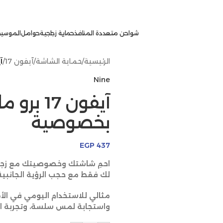
شواحن متعددة المنافذ
حماية زجاجية
حوامل
الموسيق
الرئيسية
/
حماية الشاشة
/
آيفون 17
/
آيفون
Nine
آيفون 17
بخصوصية
EGP
437
احمِ شاشتك وخصوصيتك مع زجاج
لك فقط مع حجب الرؤية الجانبية
مثالي للاستخدام اليومي في الأم
واستجابة لمس سلسة، وتجربة اس