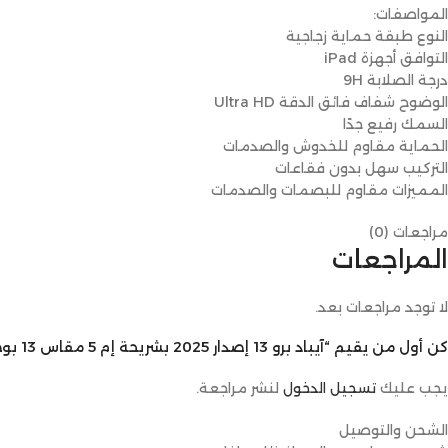
المواصفات:
النوع طبقة حماية زجاجية
التوافق أجهزة iPad
درجة الصلابة 9H
الوضوح شفاف فائق الدقة Ultra HD
السمك رفيع جدًا
الحماية مقاوم للخدوش والصدمات
التركيب سهل بدون فقاعات
المميزات مقاوم للبصمات والصدمات
مراجعات (0)
المراجعات
لا توجد مراجعات بعد.
كن أول من يقيم “آيباد برو 13 إصدار 2025 بشريحة إم 5 مقاس 13 بوصة”
يجب عليك
تسجيل الدخول
لنشر مراجعة.
الشحن والتوصيل