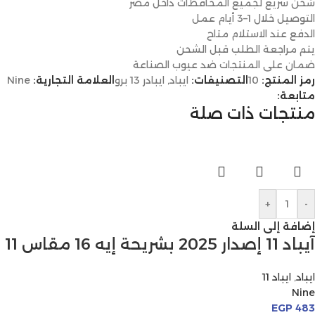
شحن سريع لجميع المحافظات داخل مصر
التوصيل خلال 1–3 أيام عمل
الدفع عند الاستلام متاح
يتم مراجعة الطلب قبل الشحن
ضمان على المنتجات ضد عيوب الصناعة
رمز المنتج:
10
التصنيفات:
ايباد
,
ايبادر 13 برو
العلامة التجارية:
Nine
متابعة:
منتجات ذات صلة
+
-
إضافة إلى السلة
آيباد 11 إصدار 2025 بشريحة إيه 16 مقاس 11 بوصة
ايباد
,
ايباد 11
Nine
EGP
483