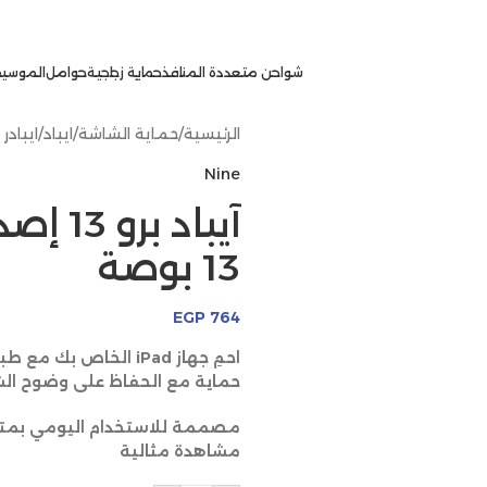
شواحن متعددة المنافذ
حماية زجاجية
حوامل
الموسيق
الرئيسية
/
حماية الشاشة
/
ايباد
/
ايبادر 13 برو
Nine
13 بوصة
EGP
764
حماية مع الحفاظ على وضوح ال
مصممة للاستخدام اليومي بمتا
مشاهدة مثالية