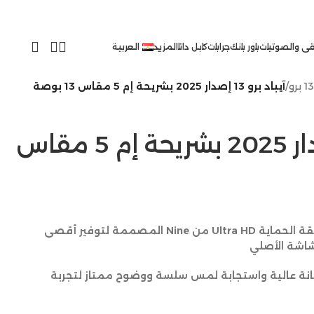
ى والصوتيات
باور بانك
جرابات
كابل داتا
المزيد
العربية
/
آيباد برو 13 إصدار 2025 بشريحة إم 5 مقاس 13 بوصة
آيباد برو 13 إصدار 2025 بشريحة إم 5 مقاس
احمِ جهاز iPad الخاص بك مع طبقة الحماية Ultra HD من Nine المصممة لتوفير أقصى
شاشة الأصلي
نة عالية واستجابة لمس سلسة ووضوح ممتاز لتجربة