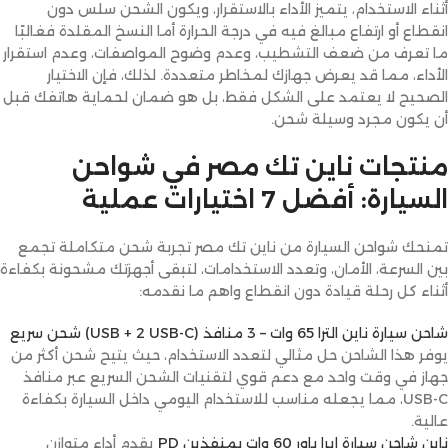
أثناء الاستخدام، يتميز الأداء بالاستقرار، ويكون الشحن سلس دون
انقطاع أو ارتفاع مبالغ فيه في درجة الحرارة أما النسخ المقلدة فغالبًا
ما تعرف من ضعف التشطيب، وعدم وضوح المواصفات، وعدم استقرار
الأداء، مما قد يعرض جهازك لمخاطر متعددة.
لذلك، فإن الاختيار
الصحيح لا يعتمد على الشكل فقط، بل هو ضمان لحماية هاتفك قبل
أن يكون مجرد وسيلة شحن.
منتجات ناين تك مصر في شواحن
السيارة: أفضل 7 اختيارات عملية
تمنحك شواحن السيارة من ناين تك مصر تجربة شحن متكاملة تجمع
بين السرعة، الأمان، وتعدد الاستخدامات، لتبقى أجهزتك مشحونة بكفاءة
أثناء كل رحلة قيادة دون انقطاع واهم ما نقدمه:
شاحن سيارة ناين الترا 65 وات – 3 منافذ (USB + 2 USB-C) شحن سريع
يوفر هذا الشاحن حل مثالي لتعدد الاستخدام، حيث يتيح شحن أكثر من
جهاز في وقت واحد مع دعم قوي لتقنيات الشحن السريع عبر منافذ
USB-C، مما يجعله مناسب للاستخدام اليومي داخل السيارة بكفاءة
عالية.
ناين شاحن سيارة إيرا باور 60 وات بمنفذين PD
يقدم أداء متوازن