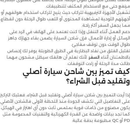
مرتفع حتى مع الاستخدام المكثف للتطبيقات.
تشغيل الأجهزة الترفيهية للركاب حيث يتيح للركاب استخدام هواتفهم أو
أجهزتهم اللوحية لمشاهدة المحتوى أو اللعب طوال الرحلة دون انقطاع،
مما يجعل السفر أكثر راحة.
دعم العمل أثناء التنقل وإذا كنت تعتمد على الهاتف في الرد على
الرسائل أو إدارة الأعمال، فإن شاحن السيارة يضمن بقاء جهازك جاهز
طوال الوقت دون توقف مفاجئ.
تقليل القلق من نفاد البطارية في الطرق الطويلة يوفر لك إحساس
بالاطمئنان أثناء
السفر
، لأنك تعلم أن هاتفك سيظل مشحون مهما
طالت مدة الرحلة أو زادت التوقفات.
كيف تميز بين شاحن سيارة أصلي
وتقليد قبل الشراء؟
إذا أردت التمييز بين شاحن سيارة أصلي وتقليد قبل الشراء، فعليك التركيز
على التفاصيل التي تكشف الجودة منذ اللحظة الأولى فالشاحن الأصلي
يكون مصنوع من خامات قوية بملمس ثابت دون أي اهتزاز في الهيكل،
كما تجد بيانات واضحة عن القدرة الكهربائية والتقنيات المدعومة مثل
PD أو QC مطبوعة بدقة عالية.