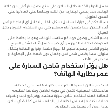
تعمل الدوائر الذكية داخل الشاحن على منع تدفق تيار أعلى من حاجة
الهاتف، مما يحمي البطارية من التلف ويحافظ على كفاءتها على
المدى الطويل.
يتم التحكم في حرارة التشغيل بشكل تلقائي لتقليل أي ارتفاع غير آمن
أثناء الشحن، مما يضمن أداء مستقر حتى مع الاستخدام الطويل داخل
السيارة.
يمنع الشاحن وصول جهد غير مناسب للهاتف، وهو ما يحافظ على
المكونات الداخلية للجهاز من أي ضرر محتمل أثناء الشحن السريع.
يقوم الشاحن بتحديد احتياج كل جهاز متصل وتوزيع الطاقة بشكل
متوازن، مما يضمن شحن آمن وفعال دون ضغط على البطارية أو
فقدان في الأداء.
هل يؤثر استخدام شاحن السيارة على
عمر بطارية الهاتف؟
استخدام شاحن السيارة لا يضر عمر بطارية هاتفك في حد ذاته،
فالمشكلة الحقيقية تكمن في جودة الشاحن وطريقة تنظيمه
للطاقة فعند استخدام شاحن سيارة معتمد يوفر خرج ثابت وتقنيات
حماية ذكية، فإنه ينقل الطاقة إلى الهاتف بنفس كفاءة أي شاحن
عادي دون أي ضغط على البطارية.