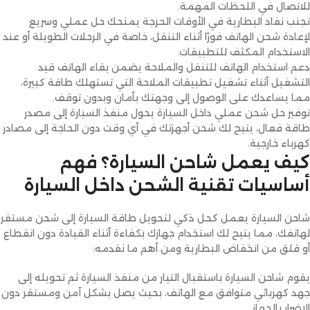
للاتصال في اللحظات المهمة.
تجنب نفاد البطارية في الأوقات الحرجة يمنحك حل عملي وسريع
لإعادة شحن الهاتف فورًا أثناء التنقل، خاصة في الرحلات الطويلة أو عند
الاستخدام المكثف للتطبيقات.
دعم استخدام الهاتف للتنقل والملاحة يضمن بقاء الهاتف قيد
التشغيل أثناء تشغيل تطبيقات الملاحة التي تستهلك طاقة كبيرة،
مما يساعدك على الوصول إلى وجهتك بأمان وبدون توقف.
توفير حل شحن عملي داخل السيارة يحول منفذ السيارة إلى مصدر
طاقة فعال، يتيح لك شحن أجهزتك في أي وقت دون الحاجة إلى مصادر
كهرباء خارجية.
كيف يعمل شاحن السيارة؟ فهم
أساسيات تقنية الشحن داخل السيارة
شاحن السيارة يعمل كحل ذكي لتحويل طاقة السيارة إلى شحن مستقر
لهاتفك، مما يتيح لك استخدام جهازك بكفاءة أثناء القيادة دون انقطاع
أو قلق من انخفاض البطارية ومن أهم ما نقدمه:
يقوم شاحن السيارة باستقبال التيار من منفذ السيارة ثم تحويله إلى
جهد كهربائي متوافق مع الهاتف، بحيث يصل بشكل آمن ومستقر دون
الإضرار بالجهاز.