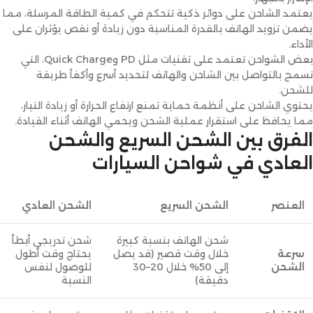
يعتمد الشاحن على دوائر ذكية تتحكم في كمية الطاقة المرسلة، مما
يضمن تزويد الهاتف بالقدرة المناسبة دون زيادة أو نقص يؤثران على
الأداء.
بعض الشواحن تعتمد على تقنيات مثل PD وQuick Charge، التي
تسمح بالتواصل بين الشاحن والهاتف لتحديد أسرع وأكفأ طريقة
للشحن.
يحتوي الشاحن على أنظمة حماية تمنع ارتفاع الحرارة أو زيادة التيار،
مما يحافظ على استقرار عملية الشحن ويحمي الهاتف أثناء القيادة.
الفرق بين الشحن السريع والشحن
العادي في شواحن السيارات
العنصر
الشحن السريع
الشحن العادي
شحن الهاتف بنسبة كبيرة
شحن تدريجي أبطأ
سرعة
خلال وقت قصير (قد يصل
يحتاج وقت أطول
الشحن
إلى 50% خلال 20–30
للوصول لنفس
دقيقة)
النسبة