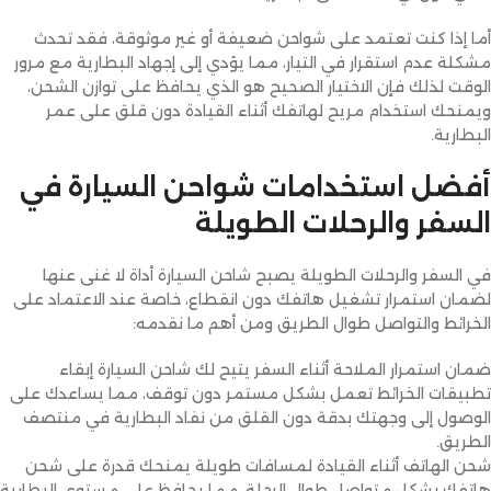
أما إذا كنت تعتمد على شواحن ضعيفة أو غير موثوقة، فقد تحدث
مشكلة عدم استقرار في التيار، مما يؤدي إلى إجهاد البطارية مع مرور
الوقت لذلك فإن الاختيار الصحيح هو الذي يحافظ على توازن الشحن،
ويمنحك استخدام مريح لهاتفك أثناء القيادة دون قلق على عمر
البطارية.
أفضل استخدامات شواحن السيارة في
السفر والرحلات الطويلة
في السفر والرحلات الطويلة يصبح شاحن السيارة أداة لا غنى عنها
لضمان استمرار تشغيل هاتفك دون انقطاع، خاصة عند الاعتماد على
الخرائط والتواصل طوال الطريق ومن أهم ما نقدمه:
ضمان استمرار الملاحة أثناء السفر يتيح لك شاحن السيارة إبقاء
تطبيقات الخرائط تعمل بشكل مستمر دون توقف، مما يساعدك على
الوصول إلى وجهتك بدقة دون القلق من نفاد البطارية في منتصف
الطريق.
شحن الهاتف أثناء القيادة لمسافات طويلة يمنحك قدرة على شحن
هاتفك بشكل متواصل طوال الرحلة، مما يحافظ على مستوى البطارية