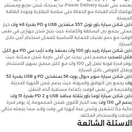
يعتمد على تقنية Power Delivery، ما يمنحك شحن سريع ومستقر
لهاتفك أثناء القيادة مع الحفاظ على سلامة البطارية وجودة الطاقة
المرسلة.
ناين شاحن سيارة باور نوبل 357 منفذين USB و PD بقدرة 48 وات
خيار
عملي يجمع بين البساطة والكفاءة، حيث يتيح شحن جهازين في نفس
الوقت مع دعم تقنيات الحماية الأساسية لضمان استخدام آمن داخل
السيارة.
ناين شاحن سيارة رابيد باور 100 وات بمنفذ واحد تايب سي PD مع كابل
قابل للسحب
مصمم لمن يبحث عن أعلى سرعة شحن ممكنة، حيث
يوفر قدرة قوية تصل إلى 100 وات مع كابل مدمج يسهل الاستخدام
ويقلل الفوضى داخل السيارة.
ناين شاحن سيارة سوبر ديوال بورت 56 بمنفذين PD و USB بقدرة 52
وات
يجمع بين التوافق والمرونة، حيث يدعم شحن الأجهزة الحديثة
والقديمة في نفس الوقت بكفاءة مستقرة أثناء التنقل.
ناين شاحن سيارة لوما باور بثلاثة منافذ USB و 2 PD بقدرة 51 وات
يدعم الي 130 وات
يعد الخيار الأقوى ضمن المجموعة، إذ يوفر قدرة
عالية جدًا لتشغيل وشحن عدة أجهزة في وقت واحد، مما يجعله مثالي
للرحلات والاستخدام المكثف.
الاسئلة الشائعة