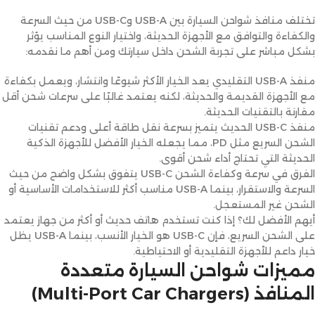
تختلف منافذ شواحن السيارة بين USB-A وUSB-C من حيث السرعة
والكفاءة والتوافق مع الأجهزة الحديثة، واختيار النوع المناسب يؤثر
بشكل مباشر على تجربة الشحن داخل سيارتك ومن أهم ما نقدمه:
منفذ USB-A التقليدي يعد الخيار الأكثر شيوعًا وانتشار، ويعمل بكفاءة
مع الأجهزة القديمة والحديثة، لكنه يعتمد غالبًا على سرعات شحن أقل
مقارنة بالتقنيات الحديثة.
منفذ USB-C الحديث يتميز بسرعة نقل طاقة أعلى ودعم تقنيات
الشحن السريع مثل PD، مما يجعله الخيار الأفضل للأجهزة الذكية
الحديثة التي تحتاج أداء شحن أقوى.
الفرق في سرعة وكفاءة الشحن USB-C يتفوق بشكل واضح من حيث
السرعة والاستقرار، بينما USB-A مناسب أكثر للاستخدامات الأساسية أو
الشحن غير المستعجل.
أيهم الأفضل لك؟ إذا كنت تستخدم هاتف حديث أو أكثر من جهاز يعتمد
على الشحن السريع، فإن USB-C هو الخيار الأنسب، بينما USB-A يظل
خيار داعم للأجهزة التقليدية أو الاحتياطية.
مميزات شواحن السيارة متعددة
المنافذ (Multi-Port Car Chargers)