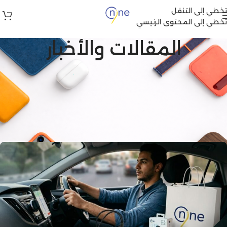
تخطي إلى التنقل
تخطي إلى المحتوى الرئيسي
المقالات والأخبار
إكسسوارات الآيفون
,
إكسسوارات سامسونج
,
دليل الشراء
,
نصائح وحماية الموبايل
أفضل أنواع شواحن السيارة وكيف
تختار الشاحن المناسب لهاتفك
2026
be one
في يونيو 14, 2026