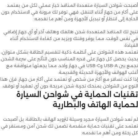
أصبحت شواحن السيارة متعددة المنافذ خيار عملي لكل من يعتمد
على أكثر من جهاز أثناء التنقل، فهي توفر لك مرونة في الاستخدام دون
الحاجة إلى انتظار أو تبديل الأجهزة ومن أهم ما نقدمه:
تتيح لك المنافذ المتعددة شحن هاتفك وهاتف آخر أو أي جهاز إضافي
في نفس الوقت، مما يوفر وقتك ويزيد من كفاءة الاستخدام أثناء
القيادة.
تعتمد هذه الشواحن على أنظمة ذكية لتقسيم الطاقة بشكل متوازن،
بحيث يحصل كل جهاز على قدره المناسب دون التأثير على سرعة الشحن.
تجمع بين USB-A وUSB-C في جهاز واحد، مما يجعلها متوافقة مع
أغلب الهواتف والأجهزة الحديثة والقديمة.
إذا كنت تسافر مع أكثر من شخص أو تعتمد على أكثر من جهاز، فإن هذا
النوع من الشواحن يمنحك تجربة شحن مريحة دون أي تعقيد أو توقف.
تقنيات الحماية في شواحن السيارة
لحماية الهاتف والبطارية
لم تعد شواحن السيارة مجرد وسيلة لتزويد الهاتف بالطاقة، بل أصبحت
تعتمد على تقنيات حماية متقدمة تضمن لك شحن آمن ومستقر في
كل رحلة ومن أهم ما نقدمه: