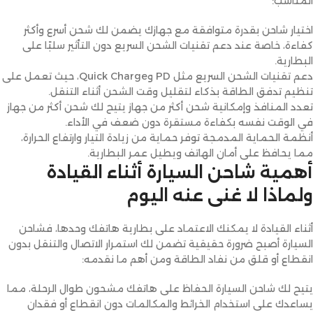
المناسب:
اختيار شاحن بقدرة متوافقة مع جهازك يضمن لك شحن أسرع وأكثر
كفاءة، خاصة عند دعم تقنيات الشحن السريع دون التأثير سلبًا على
البطارية.
دعم تقنيات الشحن السريع مثل PD وQuick Charge، حيث تعمل على
تنظيم تدفق الطاقة بذكاء لتقليل وقت الشحن أثناء التنقل.
تعدد المنافذ وإمكانية شحن أكثر من جهاز يتيح لك شحن أكثر من جهاز
في الوقت نفسه بكفاءة مستقرة دون ضعف في الأداء.
أنظمة الحماية المدمجة توفر حماية من زيادة التيار وارتفاع الحرارة،
مما يحافظ على أمان الهاتف ويطيل عمر البطارية.
أهمية شاحن السيارة أثناء القيادة
ولماذا لا غنى عنه اليوم
أثناء القيادة لا يمكنك الاعتماد على بطارية هاتفك وحدها، فشاحن
السيارة أصبح ضرورة حقيقية تضمن لك استمرار الاتصال والتنقل بدون
انقطاع أو قلق من نفاد الطاقة ومن أهم ما نقدمه:
يتيح لك شاحن السيارة الحفاظ على هاتفك مشحون طوال الرحلة، مما
يساعدك على استخدام الخرائط والمكالمات دون انقطاع أو فقدان