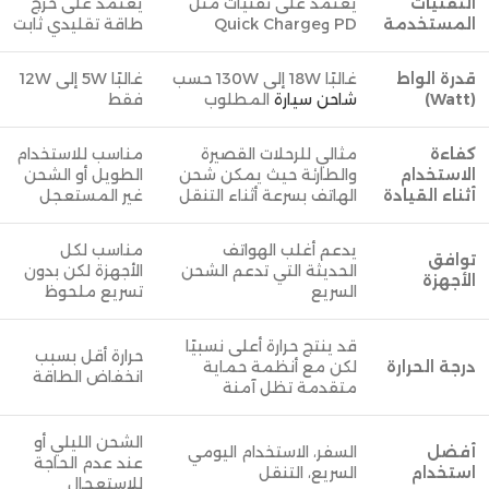
التقنيات
يعتمد على تقنيات مثل
يعتمد على خرج
المستخدمة
PD وQuick Charge
طاقة تقليدي ثابت
قدرة الواط
غالبًا 18W إلى 130W حسب
غالبًا 5W إلى 12W
(Watt)
شاحن سيارة
المطلوب
فقط
كفاءة
مثالي للرحلات القصيرة
مناسب للاستخدام
الاستخدام
والطارئة حيث يمكن شحن
الطويل أو الشحن
أثناء القيادة
الهاتف بسرعة أثناء التنقل
غير المستعجل
يدعم أغلب الهواتف
مناسب لكل
توافق
الحديثة التي تدعم الشحن
الأجهزة لكن بدون
الأجهزة
السريع
تسريع ملحوظ
قد ينتج حرارة أعلى نسبيًا
حرارة أقل بسبب
درجة الحرارة
لكن مع أنظمة حماية
انخفاض الطاقة
متقدمة تظل آمنة
الشحن الليلي أو
أفضل
السفر، الاستخدام اليومي
عند عدم الحاجة
استخدام
السريع، التنقل
للاستعجال