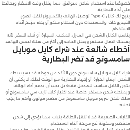
خصوصًا عند استخدام شاحن متوافق، مما يقلل وقت الانتظار ويحافظ
على أداء البطارية.
يتيح لك كابل Type-C توصيل الهاتف بالكمبيوتر لنقل الصور،
الفيديوهات، والمستندات دون انقطاع متكرر أو بطء مزعج أثناء
الاستخدام.
يناسب الكابل الشحن في المنزل، المكتب، السيارة، أو أثناء السفر، لأنه
يمنحك اتصال مستقر ويقلل الحاجة إلى أكثر من سلك لنفس الهاتف.
أخطاء شائعة عند شراء كابل موبايل
سامسونج قد تضر البطارية
شراء كابل موبايل سامسونج دون التأكد من جودته قد يسبب بطء
الشحن، ارتفاع الحرارة، أو إجهاد البطارية مع الوقت لذلك، لا يكفي أن
يكون الكابل مناسب للمدخل فقط؛ بل يجب أن يدعم أداء الهاتف
ويمنحك شحن مستقر، خاصة عند اختيار كابل تايب سي سامسونج أو
سلك شحن سريع موبيل سامسونج من مصدر موثوق وأهم ما يجب
تجنبه:
الكابلات الضعيفة قد لا تنقل الطاقة بثبات، مما يؤدي إلى شحن
متقطع وسخونة غير مريحة أثناء الاستخدام.
استخدام كابل لا يدعم قدرة الشاحن يقلل سرعة الشحن، وقد يجعل