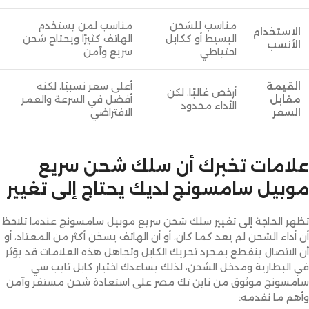
مناسب للشحن
مناسب لمن يستخدم
الاستخدام
البسيط أو ككابل
الهاتف كثيرًا ويحتاج شحن
الأنسب
احتياطي
سريع وآمن
القيمة
أعلى سعر نسبيًا، لكنه
أرخص غالبًا، لكن
مقابل
أفضل في السرعة والعمر
الأداء محدود
السعر
الافتراضي
علامات تخبرك أن سلك شحن سريع
موبيل سامسونج لديك يحتاج إلى تغيير
تظهر الحاجة إلى تغيير سلك شحن سريع موبيل سامسونج عندما تلاحظ
أن أداء الشحن لم يعد كما كان، أو أن الهاتف يسخن أكثر من المعتاد، أو
أن الاتصال ينقطع بمجرد تحريك الكابل وتجاهل هذه العلامات قد يؤثر
في البطارية ومدخل الشحن، لذلك يساعدك اختيار كابل تايب سي
سامسونج موثوق من ناين تك مصر على استعادة شحن مستقر وآمن
وأهم ما نقدمه: