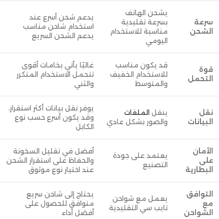
يشحن الهاتف
يدعم شحن أسرع عند
سرعة
بسرعة تقليدية
استخدام شاحن مناسب
الشحن
مناسبة للاستخدام
يدعم الشحن السريع
اليومي
قد يكون مناسب
غالبًا يأتي بخامات أقوى
قوة
للاستخدام الخفيف
تتحمل الاستخدام المتكرر
التحمل
والمتوسط
والثني
يوفر نقل بيانات أكثر استقرار،
نقل
ينقل
الملفات
وقد يكون أسرع حسب نوع
البيانات
والصور بشكل عادي
الكابل
الأمان
أفضل في تقليل السخونة
يعتمد على جودة
على
والحفاظ على استقرار الشحن
التصنيع
البطارية
عند اختيار نوع موثوق
التوافق
يحتاج إلى شاحن سريع
يعمل مع شواحن
مع
متوافق للحصول على
تايب سي التقليدية
الشواحن
أفضل أداء