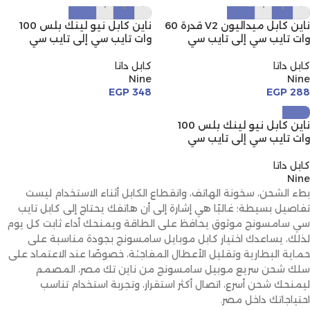
+
-
+
-
ناين كابل ميداليون V2 قدرة 60
ناين كابل نيو لينك بلس 100
وات تايب سي إلى تايب سي
وات تايب سي إلى تايب سي
كابل داتا
كابل داتا
Nine
Nine
EGP
348
EGP
288
ناين كابل نيو لينك بلس 100
وات تايب سي إلى تايب سي
كابل داتا
Nine
بطء الشحن، سخونة الهاتف، وانقطاع الكابل أثناء الاستخدام ليست
تفاصيل بسيطة؛ غالبًا هي إشارة إلى أن هاتفك يحتاج إلى كابل تايب
سي سامسونج موثوق يحافظ على الطاقة ويمنحك أداء ثابت كل يوم
لذلك، يساعدك اختيار كابل موبايل سامسونج بجودة مناسبة على
حماية البطارية وتقليل الأعطال المفاجئة، خصوصًا عند الاعتماد على
سلك شحن سريع موبيل سامسونج من ناين تك مصر، المصمم
ليمنحك شحن أسرع، اتصال أكثر استقرار، وتجربة استخدام تناسب
احتياجاتك داخل مصر.