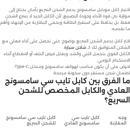
اختيار كابل موبايل سامسونج يدعم الشحن السريع بأمان يحتاج إلى
موازنة بين قوة الأداء وجودة التصنيع، لأن الكابل الجيد لا يسرع الشحن
فقط، بل يحافظ على استقرار الطاقة ويحمي البطارية من الإجهاد وأهم
ما نقدمه:
اختر كابل يدعم الشحن السريع بوضوح؛ حتى تحصل على أداء فعلي مع
الشاحن المتوافق لك كـ
شاحن سيارة
.
الكابل القوي يتحمل الثني والشد، ويقلل فرص التلف أو الانقطاع أثناء
الاستخدام اليومي.
احرص على أن يكون مناسب لهواتف سامسونج ومدخل Type-C؛
لضمان شحن مستقر دون سخونة مزعجة.
ما الفرق بين كابل تايب سي سامسونج
العادي والكابل المخصص للشحن
السريع؟
وجه
كابل تايب سي
كابل تايب سي سامسونج
المقارنة
سامسونج العادي
للشحن السريع