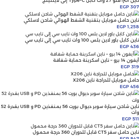
ناين ألترا فلو 27 وات كابل Type-C إلى لايتنينج
EGP
307
ناين حامل موبايل بتقنية الشفط الهوائي شاحن لاسلكي
EGP
1,258
ناين كابل باور لاين بلس 100 وات تايب سي إلى تايب سي
EGP
436
آيفون 14 برو – ناين اسكرينة حماية شفافة
EGP
319
حامل موبايل للدراجة ناين X206
EGP
456
ناين شاحن سيارة سوبر ديوال بورت 56 بمنفذين PD و USB بقدرة 52
وات
EGP
511
ناين حامل سفر CT5 قابل للدوران 360 درجة محمول
EGP
847