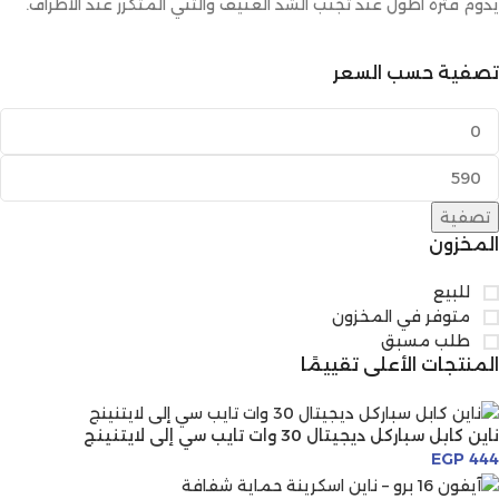
يدوم فترة أطول عند تجنب الشد العنيف والثني المتكرر عند الأطراف.
تصفية حسب السعر
تصفية
المخزون
للبيع
متوفر في المخزون
طلب مسبق
المنتجات الأعلى تقييمًا
ناين كابل سباركل ديجيتال 30 وات تايب سي إلى لايتنينج
EGP
444