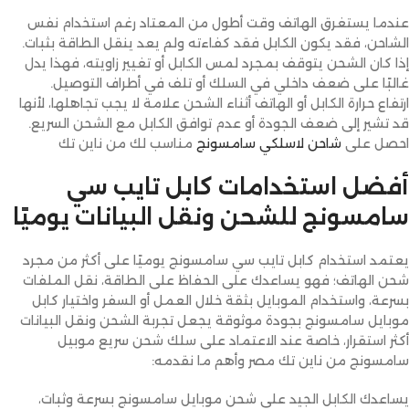
عندما يستغرق الهاتف وقت أطول من المعتاد رغم استخدام نفس
الشاحن، فقد يكون الكابل فقد كفاءته ولم يعد ينقل الطاقة بثبات.
إذا كان الشحن يتوقف بمجرد لمس الكابل أو تغيير زاويته، فهذا يدل
غالبًا على ضعف داخلي في السلك أو تلف في أطراف التوصيل.
ارتفاع حرارة الكابل أو الهاتف أثناء الشحن علامة لا يجب تجاهلها، لأنها
قد تشير إلى ضعف الجودة أو عدم توافق الكابل مع الشحن السريع.
احصل على
شاحن لاسلكي سامسونج
مناسب لك من ناين تك
أفضل استخدامات كابل تايب سي
سامسونج للشحن ونقل البيانات يوميًا
يعتمد استخدام كابل تايب سي سامسونج يوميًا على أكثر من مجرد
شحن الهاتف؛ فهو يساعدك على الحفاظ على الطاقة، نقل الملفات
بسرعة، واستخدام الموبايل بثقة خلال العمل أو السفر واختيار كابل
موبايل سامسونج بجودة موثوقة يجعل تجربة الشحن ونقل البيانات
أكثر استقرار، خاصة عند الاعتماد على سلك شحن سريع موبيل
سامسونج من ناين تك مصر وأهم ما نقدمه:
يساعدك الكابل الجيد على شحن موبايل سامسونج بسرعة وثبات،