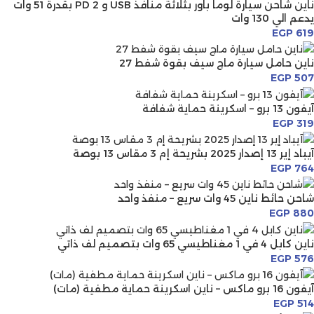
ناين شاحن سيارة لوما باور بثلاثة منافذ USB و 2 PD بقدرة 51 وات
يدعم الي 130 وات
EGP
619
ناين حامل سيارة ماج سيف بقوة شفط 27
EGP
507
آيفون 13 برو – اسكرينة حماية شفافة
EGP
319
آيباد إير 13 إصدار 2025 بشريحة إم 3 مقاس 13 بوصة
EGP
764
شاحن حائط ناين 45 وات سريع – منفذ واحد
EGP
880
ناين كابل 4 في 1 مغناطيسي 65 وات بتصميم لف ذاتي
EGP
576
آيفون 16 برو ماكس – ناين اسكرينة حماية مطفية (مات)
EGP
514