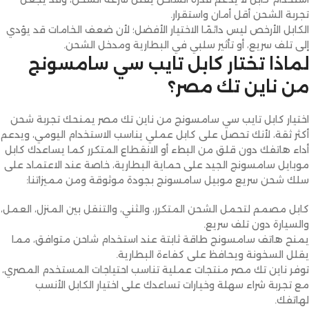
تجربة الشحن أقل أمان واستقرار.
الكابل الأرخص ليس دائمًا الاختيار الأفضل؛ لأن ضعف الخامات قد يؤدي
إلى تلف سريع، أو تأثير سلبي في البطارية ومدخل الشحن.
لماذا تختار كابل تايب سي سامسونج
من ناين تك مصر؟
اختيار كابل تايب سي سامسونج من ناين تك مصر يمنحك تجربة شحن
أكثر ثقة، لأنك تحصل على كابل عملي يناسب الاستخدام اليومي، ويدعم
أداء هاتفك دون قلق من البطء أو الانقطاع المتكرر كما يساعدك كابل
موبايل سامسونج الجيد على حماية البطارية، خاصة عند الاعتماد على
سلك شحن سريع موبيل سامسونج بجودة موثوقة ومن مميزاتنا:
كابل مصمم لتحمل الشحن المتكرر، والثني، والتنقل بين المنزل، العمل،
والسيارة دون تلف سريع.
يمنح هاتف سامسونج طاقة ثابتة عند استخدام شاحن متوافق، مما
يقلل السخونة ويحافظ على كفاءة البطارية.
توفر ناين تك مصر منتجات عملية تناسب احتياجات المستخدم المصري،
مع تجربة شراء سهلة وخيارات تساعدك على اختيار الكابل الأنسب
لهاتفك.