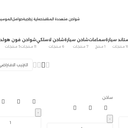
شواحن متعددة المنافذ
حماية زجاجية
حوامل
الموسيق
تاند سيارة
سماعات
شاحن سيارة
شاحن لاسلكي
شواحن
فون هولدر
نتجات
1 منتج
7 منتجات
6 منتجات
11 منتجات
5 منتجات
ساخن
-
-