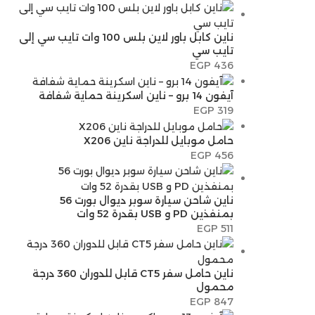
ناين كابل باور لاين بلس 100 وات تايب سي إلى
تايب سي
EGP
436
آيفون 14 برو – ناين اسكرينة حماية شفافة
EGP
319
حامل موبايل للدراجة ناين X206
EGP
456
ناين شاحن سيارة سوبر ديوال بورت 56
بمنفذين PD و USB بقدرة 52 وات
EGP
511
ناين حامل سفر CT5 قابل للدوران 360 درجة
محمول
EGP
847