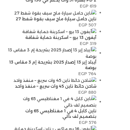
2 PD بقدرة 51 وات يدعم الي 130 وات
EGP
619
ناين حامل سيارة ماج سيف بقوة شفط 27
EGP
507
آيفون 13 برو – اسكرينة حماية شفافة
EGP
319
آيباد إير 13 إصدار 2025 بشريحة إم 3 مقاس 13
بوصة
EGP
764
شاحن حائط ناين 45 وات سريع – منفذ واحد
EGP
880
ناين كابل 4 في 1 مغناطيسي 65 وات
بتصميم لف ذاتي
EGP
576