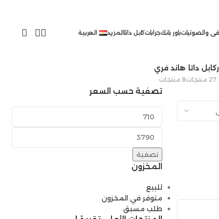
ى والصوتيات
باور بانك
جرابات
كابل داتا
المزيد
العربية
كابل داتا
هاند فري
27 منتجات
8 منتجات
تصفية حسب السعر
تصفية
المخزون
للبيع
متوفر في المخزون
طلب مسبق