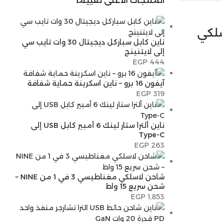
المنتجات الأعلى تقييمًا
سلكي
ناين كابل سباركل ديجيتال 30 وات تايب سي
إلى لايتنينج
EGP
444
آيفون 16 برو – ناين اسكرينة حماية شفافة
EGP
319
ناين ألترا ستار لينك 6 أمبير كابل USB إلى
Type-C
EGP
263
شاحن لاسلكي مغناطيسي 3 في 1 من NINE –
شحن سريع 15 واط
EGP
1,853