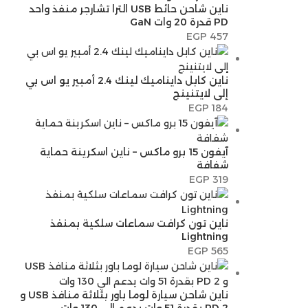
ناين شاحن حائط USB الترا تشارجر منفذ واحد
PD قدرة 20 وات GaN
EGP
457
ناين كابل دايناميك لينك 2.4 أمبير يو اس بي
إلى لايتنينج
EGP
184
آيفون 15 برو ماكس – ناين اسكرينة حماية
شفافة
EGP
319
ناين تون كرافت سماعات سلكية بمنفذ
Lightning
EGP
565
ناين شاحن سيارة لوما باور بثلاثة منافذ USB و