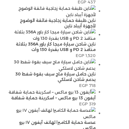
EGP
437
ناين طبقة حماية زجاجية فائقة الوضوح
لأجهزة آيباد ناين
ناين شاحن سيارة ميجا كار باور 356A بثلاثة
منافذ 2 PD و USB بقدرة 130 وات
EGP
1,520
ناين حامل سيارة ماج سيف بقوة شفط 30
يدعم شاحن لاسلكي
EGP
718
آيفون 13 برو ماكس – اسكرينة حماية شفافة
EGP
319
عدسة حماية الكاميرا لهاتف آيفون ١٧ برو
ماكس