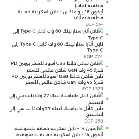
آيفون 16 برو ماكس – ناين اسكرينة حماية
مطفية (مات)
EGP
514
ناين ألترا ستار لينك 60 وات كابل Type-C إلى
Type-C
EGP
274
ناين شاحن حائط USB أسود للسفر بورتين PD
قدرة 45 وات GaN شاحن عالمي للسفر
EGP
1,525
ناين كابل دايناميك لينك 27 وات تايب سي إلى
لايتنينج
EGP
258
آيفون 14 – ناين اسكرينة حماية بخصوصية