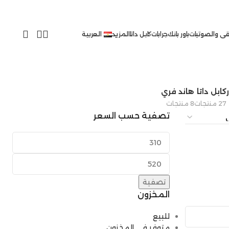
ى والصوتيات
باور بانك
جرابات
كابل داتا
المزيد
العربية
كابل داتا
هاند فري
27 منتجات
8 منتجات
تصفية حسب السعر
تصفية
المخزون
للبيع
متوفر في المخزون