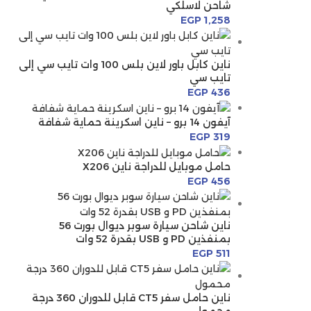
شاحن لاسلكي
EGP
1,258
ناين كابل باور لاين بلس 100 وات تايب سي إلى
تايب سي
EGP
436
آيفون 14 برو – ناين اسكرينة حماية شفافة
EGP
319
حامل موبايل للدراجة ناين X206
EGP
456
ناين شاحن سيارة سوبر ديوال بورت 56
بمنفذين PD و USB بقدرة 52 وات
EGP
511
ناين حامل سفر CT5 قابل للدوران 360 درجة