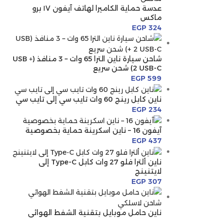
عدسة حماية الكاميرا لهاتف آيفون ١٧ برو
ماكس
EGP
324
شاحن سيارة ناين الترا 65 وات – 3 منافذ (USB +
2 USB-C) شحن سريع
EGP
599
ناين كابل رينج 60 وات تايب سي إلى تايب سي
EGP
234
آيفون 16 – ناين اسكرينة حماية بخصوصية
EGP
437
ناين ألترا فلو 27 وات كابل Type-C إلى
لايتنينج
EGP
307
ناين حامل موبايل بتقنية الشفط الهوائي