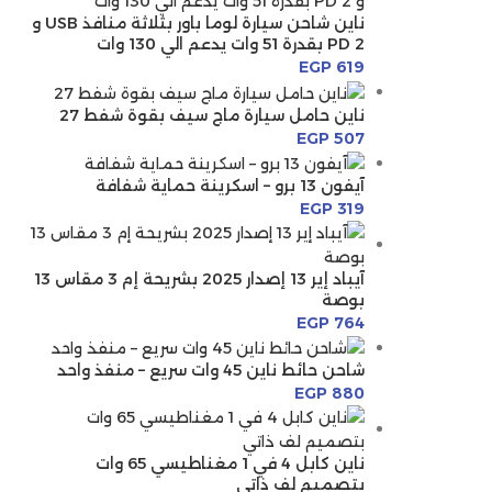
ناين شاحن سيارة لوما باور بثلاثة منافذ USB و
2 PD بقدرة 51 وات يدعم الي 130 وات
EGP
619
ناين حامل سيارة ماج سيف بقوة شفط 27
EGP
507
آيفون 13 برو – اسكرينة حماية شفافة
EGP
319
آيباد إير 13 إصدار 2025 بشريحة إم 3 مقاس 13
بوصة
EGP
764
شاحن حائط ناين 45 وات سريع – منفذ واحد
EGP
880
ناين كابل 4 في 1 مغناطيسي 65 وات
بتصميم لف ذاتي