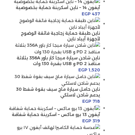
آيفون 14 – ناين اسكرينة حماية بخصوصية
EGP
437
ناين طبقة حماية زجاجية فائقة الوضوح
لأجهزة آيباد ناين
ناين شاحن سيارة ميجا كار باور 356A بثلاثة
منافذ 2 PD و USB بقدرة 130 وات
EGP
1,520
ناين حامل سيارة ماج سيف بقوة شفط 30
يدعم شاحن لاسلكي
EGP
718
آيفون 13 برو ماكس – اسكرينة حماية شفافة
EGP
319