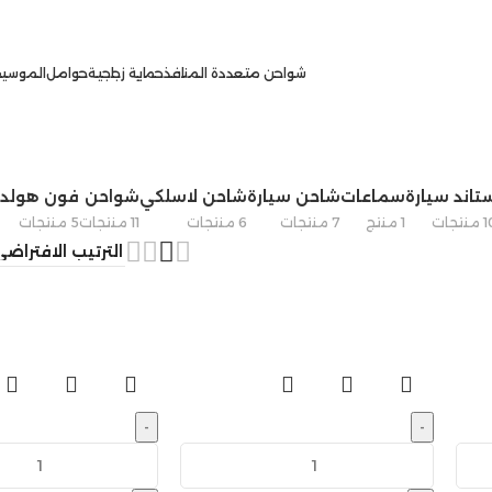
شواحن متعددة المنافذ
حماية زجاجية
حوامل
الموسيق
تاند سيارة
سماعات
شاحن سيارة
شاحن لاسلكي
شواحن
فون هولدر
نتجات
1 منتج
7 منتجات
6 منتجات
11 منتجات
5 منتجات
-
-