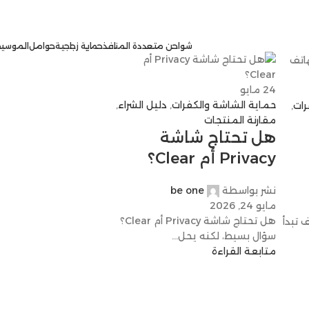
شواحن متعددة المنافذ
حماية زجاجية
حوامل
الموسيق
24
مايو
حماية الشاشة والكفرات
,
دليل الشراء
,
رات
,
مقارنة المنتجات
هل تحتاج شاشة
Privacy أم Clear؟
نشر بواسطة
be one
مايو 24, 2026
هل تحتاج شاشة Privacy أم Clear؟
تبدأ
سؤال بسيط، لكنه يحل...
متابعة القراءة