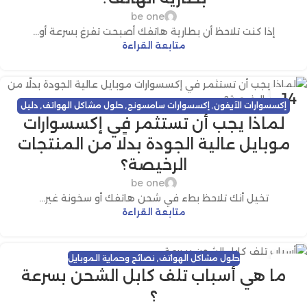
be one
إذا كنت تلاحظ أن بطارية هاتفك أصبحت تفرغ بسرعة أو...
متابعة القراءة
14
إكسسوارات الآيفون
,
إكسسوارات سامسونج
,
حلول مشاكل الهواتف
,
دليل
يونيو
لماذا يجب أن تستثمر في إكسسوارات
الشراء
,
مقارنة المنتجات
,
نصائح وحماية الموبايل
موبايل عالية الجودة بدلًا من المنتجات
الرخيصة؟
be one
تخيل أنك تلاحظ بطء في شحن هاتفك أو سخونة غير...
متابعة القراءة
حلول مشاكل الهواتف
,
نصائح وحماية الموبايل
24
ما هي أسباب تلف كابل الشحن بسرعة
مايو
؟