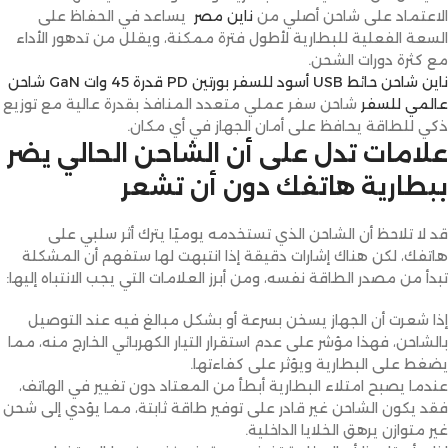
الاعتماد على شاحن أصلي من
ناين مصر
يساعد في الحفاظ على
السعة الفعلية للبطارية لأطول فترة ممكنة، ويقلل من تدهور الأداء
مع كثرة دورات الشحن.
ناين شاحن حائط USB أسود للسفر بورتين PD قدرة 45 وات GaN شاحن
عالمي للسفر
شاحن سفر عملي متعدد المنافذ بقدرة عالية مع توزيع
ذكي للطاقة يحافظ على أمان الجهاز في أي مكان.
علامات تدل على أن الشاحن الحالي يضر
ببطارية هاتفك دون أن تشعر
قد لا تلاحظ أن الشاحن الذي تستخدمه يوميًا يترك أثر سلبي على
هاتفك، لكن هناك إشارات دقيقة إذا انتبهت لها ستفهم أن المشكلة
تبدأ من مصدر الطاقة نفسه، ومن أبرز العلامات التي يجب الانتباه إليها:
إذا شعرت أن الجهاز يسخن بسرعة أو بشكل مبالغ فيه عند التوصيل
بالشاحن، فهذا مؤشر على عدم استقرار التيار الكهربائي الخارج منه، مما
يضغط على البطارية ويؤثر على كفاءتها.
عندما يصبح امتلاء البطارية أبطأ من المعتاد دون تغيير في الهاتف،
فقد يكون الشاحن غير قادر على توفير طاقة ثابتة، مما يؤدي إلى شحن
غير متوازن يرهق الخلايا الداخلية.