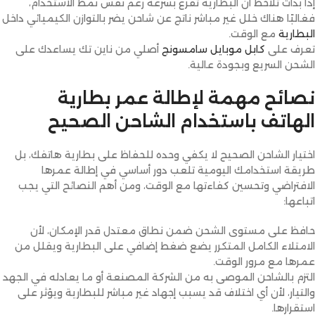
إذا بدأت تلاحظ أن البطارية تفرغ بسرعة رغم نفس نمط الاستخدام،
فغالبًا هناك خلل غير مباشر ناتج عن شاحن يضر بالتوازن الكيميائي داخل
البطارية
مع الوقت.
تعرف على
كابل موبايل سامسونج
أصلي من ناين تك يساعدك على
الشحن السريع وبجودة عالية.
نصائح مهمة لإطالة عمر بطارية
الهاتف باستخدام الشاحن الصحيح
اختيار الشاحن الصحيح لا يكفي وحده للحفاظ على بطارية هاتفك، بل
طريقة استخدامك اليومية تلعب دور أساسي في إطالة عمرها
الافتراضي وتحسين كفاءتها مع الوقت، ومن أهم النصائح التي يجب
اتباعها:
حافظ على مستوى الشحن ضمن نطاق معتدل قدر الإمكان، لأن
الامتلاء الكامل المتكرر يضع ضغط إضافي على البطارية ويقلل من
عمرها مع مرور الوقت.
التزم بالشاحن الموصى به من الشركة المصنعة أو ما يعادله في الجهد
والتيار، لأن أي اختلاف قد يسبب إجهاد غير مباشر للبطارية ويؤثر على
استقرارها.