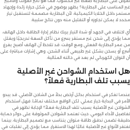
تفرض على البطارية ضغط غير محسوب، فما هو تأثير الفولت والأمبير
غير المناسب على البطارية؟ يظهر بوضوح في شكل حرارة زائدة وإجهاد
مستمر داخل الخلايا الكيميائية، لأن البطارية مصممة لتستقبل تيار
محدد لا يمكن تجاوزه أو التقليل منه دون نتائج سلبية.
أي اختلاف في الجهد أو شدة التيار يربك نظام إدارة الطاقة داخل الهاتف،
مما يؤدي إلى شحن غير مستقر يسرع من تآكل السعة تدريجيًا ويقلل
من عمر البطارية الفعلي ومع الوقت، قد تلاحظ أن الهاتف أصبح يفرغ
أسرع أو يسخن بشكل غير طبيعي أثناء الشحن، وهي إشارات مباشرة على
أن التوازن الكهربائي لم يعد في حالته المثالية.
هل استخدام الشواحن غير الأصلية
يسبب تلف البطارية فعلاً؟
عندما تفكر في استخدام بدائل أرخص بدلاً من الشاحن الأصلي، قد يبدو
الأمر في البداية خيار عملي، لكن الواقع مختلف تمامًا، فهل استخدام
الشواحن غير الأصلية يسبب تلف البطارية فعلاً؟ الإجابة تظهر في
تفاصيل الأداء اليومي، حيث تعتمد الشواحن الموثوقة على دوائر حماية
دقيقة تضمن تدفق طاقة متوازن يتناسب مع تصميم البطارية، بينما
تفتقر الأنواع غير الأصلية غالبًا لهذا الاستقرار، مما يؤدي إلى تقلبات في