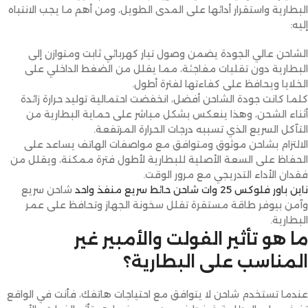
البطارية واستقرار أدائها على المدى الطويل، ومن أهم ما يجب الانتباه
إليه:
الشاحن عالي الجودة يضمن وصول تيار كهربائي ثابت ومتوازن إلى
البطارية دون تقلبات مفاجئة، مما يقلل من الضغط الداخلي على
الخلايا ويحافظ على كفاءتها لفترة أطول.
كلما كانت جودة الشاحن أفضل، انخفضت احتمالية توليد حرارة زائدة
أثناء الشحن، وهذا ينعكس بشكل مباشر على حماية البطارية من
التآكل السريع الذي تسببه درجات الحرارة المرتفعة.
الالتزام بشاحن موثوق ومتوافق مع مواصفات الهاتف يساعد على
الحفاظ على السعة الأصلية للبطارية لأطول فترة ممكنة، ويقلل من
فقدان الأداء التدريجي مع مرور الوقت.
ناين باور فلوكس 25 وات شاحن حائط سريع منفذ واحد
شاحن سريع
وآمن بيوفر طاقة مستقرة تقلل سخونة الجهاز وتحافظ على عمر
البطارية.
ما هو تأثير الفولت والأمبير غير
المناسب على البطارية؟
عندما تستخدم شاحن لا يتوافق مع احتياجات هاتفك، فأنت في الواقع