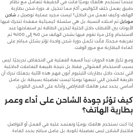
عندما تستخدم هاتفك يوميًا فأنت في الحقيقة تتعامل مع نظام
دقيق يعمل خلف الكواليس أكثر مما تتخيل، فـ دورة شحن بطارية
الهاتف وكيف تعمل من الداخل؟ ليست مجرد عملية توصيل بـ
شاحن
موبايل
ثم امتلاء النسبة، بل هي سلسلة كيميائية معقدة تتحرك فيها
الأيونات بين الأقطاب داخل الخلية لتخزين الطاقة ثم استعادتها عند
الاستخدام وكل مرة تقوم فيها بشحن الهاتف من 0% إلى 100% ثم
تفريغه مجددًا، فأنت تكمل دورة شحن واحدة تؤثر بشكل مباشر على
كفاءة البطارية مع مرور الوقت.
ومع تكرار هذه الدورات تبدأ السعة الفعلية في الانخفاض تدريجيًا، ليس
بسبب الاستخدام العشوائي فقط، بل نتيجة طبيعة التفاعلات الداخلية
التي تحدث داخل بطاريات الليثيوم أيون فهم هذه الآلية يجعلك تدرك أن
طريقة الشحن التي تتبعها يوميًا ليست تفصيلة بسيطة، بل عامل
أساسي يحدد عمر هاتفك الافتراضي وأدائه على المدى الطويل.
كيف تؤثر جودة الشاحن على أداء وعمر
بطارية الهاتف؟
إذا كنت تستخدم هاتفك يوميًا وتعتمد عليه في العمل أو التواصل،
فاختيار الشاحن ليس تفصيلة ثانوية، بل عامل مباشر يحدد كفاءة