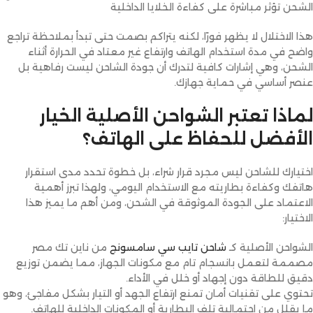
الشحن تؤثر مباشرة على كفاءة الخلايا الداخلية
هذا الاختلال لا يظهر فورًا، لكنه يتراكم بصمت حتى تبدأ بملاحظة تراجع
واضح في مدة استخدام الهاتف وارتفاع غير معتاد في الحرارة أثناء
الشحن، وهي إشارات كافية لتدرك أن جودة الشاحن ليست رفاهية بل
عنصر أساسي في حماية جهازك.
لماذا تعتبر الشواحن الأصلية الخيار
الأفضل للحفاظ على الهاتف؟
اختيارك للشاحن ليس مجرد قرار شراء، بل خطوة تحدد مدى استقرار
هاتفك وكفاءة بطاريته مع الاستخدام اليومي، ولهذا تبرز أهمية
الاعتماد على الجودة الموثوقة في الشحن، ومن أهم ما يميز هذا
الاختيار:
الشواحن الأصلية كـ
شاحن تايب سي سامسونج
من ناين تك مصر
مصممة لتعمل بانسجام تام مع مكونات الجهاز، مما يضمن توزيع
دقيق للطاقة دون إجهاد أو خلل في الأداء.
تحتوي على تقنيات أمان تمنع ارتفاع الجهد أو التيار بشكل مفاجئ، وهو
ما يقلل من احتمالية تلف البطارية أو المكونات الداخلية للهاتف.