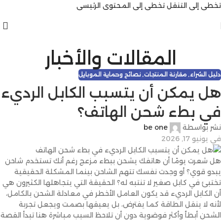
تخطي إلى التنقل
تخطي إلى المحتوى الرئيسي
المقالات والأخبار
دليل الشراء
,
مقارنة المنتجات
,
نصائح وحماية الموبايل
هل يمكن أن يتسبب الكابل الرديء
في بطء شحن الهاتف؟
نشر بواسطة
be one
في يونيو 17, 2026
هل شعرت يومًا أن هاتفك يشحن ببطء مزعج رغم أنك تستخدم شاحن
يبدو قوي؟ أو وجدت نفسك تتهم الشاحن بينما المشكلة الحقيقية
تختبئ في كابل صغير لا تنتبه له؟ الحقيقة التي يتجاهلها الكثيرون هي
أن الكابل الرديء قد يكون العامل الأخطر في معادلة الشحن بالكامل،
لأنه لا ينقل الطاقة كما يفترض، بل يعيقها بصمت ويجعل تجربة
الشحن أبطأ وأكثر فوضوية دون أن تلاحظ السبب مباشرة هنا تبدأ القصة