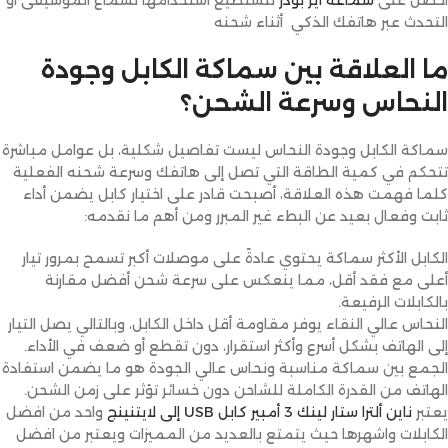
أحصل على
سماعه اير بودز
لتستطيع استخدامها لسماع الموسيقى أو
التحدث عبر هاتفك الذكي أثناء شحنه
ما العلاقة بين سماكة الكابل وجودة
النحاس وسرعة الشحن؟
سماكة الكابل وجودة النحاس ليست تفاصيل شكلية، بل عوامل مباشرة
تتحكم في كمية الطاقة التي تصل إلى هاتفك وسرعة شحنه الفعلية
كلما فهمت هذه العلاقة، أصبحت قادر على اختيار كابل يضمن أداء
ثابت وفعال بعيد عن البطء غير المبرر ومن أهم ما نقدمه:
الكابل الأكثر سماكة يحتوي عادةً على موصلات أكبر تسمح بمرور تيار
أعلى مع فقد أقل، مما ينعكس على سرعة شحن أفضل مقارنة
بالكابلات الرفيعة.
النحاس عالي النقاء يوفر مقاومة أقل داخل الكابل، وبالتالي يصل التيار
إلى الهاتف بشكل أسرع وأكثر استقرار، دون تقطع أو ضعف في الأداء.
الجمع بين سماكة مناسبة ونحاس عالي الجودة هو ما يضمن استفادة
الهاتف من القدرة الكاملة للشاحن دون خسائر تؤثر على زمن الشحن.
يعتبر
ناين ألترا ستار لينك 3 أمبير كابل USB إلى لايتنينج
واحد من افضل
الكابلات واشهرها حيث يتمتع بالعديد من المميزات ويعتبر من افضل