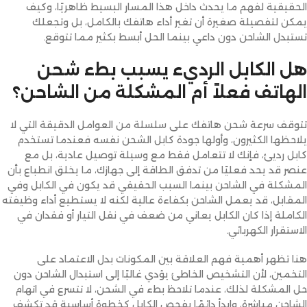
الحقيقية لفهم ما يحدث داخل هذا المسار البسيط ظاهريًا، وكيف
يمكن لتفصيلة صغيرة أن تغير أداء هاتفك بالكامل، بل وتجعلك
تستبدل الشاحن دون داعي بينما الحل أبسط بكثير مما تتوقع.
هل الكابل الرديء يسبب بطء شحن
الهاتف فعلاً أم المشكلة من الشاحن؟
تتوقف سرعة شحن هاتفك على سلسلة من العوامل الدقيقة التي لا
يلاحظها الكثيرون، وأولها جودة كابل الشحن نفسه فعندما تستخدم
كابل رديئ، فإنك لا تتعامل فقط مع وسيلة توصيل عادية، بل مع
عنصر قد يحد فعليًا من تدفق الطاقة إلى جهازك، ما يخلق انطباع بأن
المشكلة في الشاحن بينما السبب الحقيقي قد يكون في الكابل وفي
المقابل، قد يعمل الشاحن بكفاءة عالية لكنه لا يستطيع أداء وظيفته
الكاملة إذا كان الكابل يعاني من ضعف في نقل التيار أو فقدان في
الاستقرار الكهربائي.
هنا تظهر أهمية فهم العلاقة بين المكونات بدل الاعتماد على
التخمين، لأن التشخيص الخاطئ يؤدي غالبًا إلى استبدال الشاحن دون
حل المشكلة لذلك، عندما تلاحظ بطء في الشحن، لا تتسرع في اتهام
الشاحن مباشرة، وابدأ دائمًا بفحص الكابل كخطوة أساسية قد تكشف