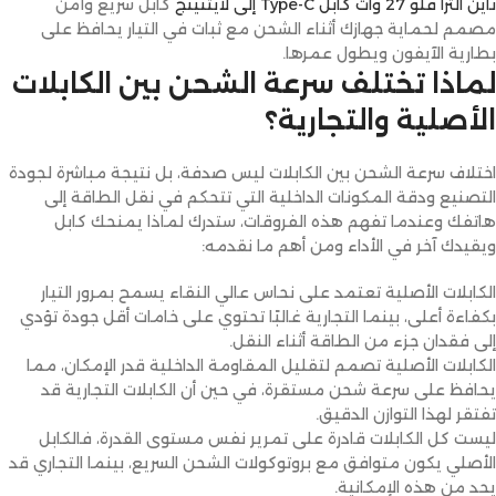
ناين ألترا فلو 27 وات كابل Type-C إلى لايتنينج
كابل سريع وآمن
مصمم لحماية جهازك أثناء الشحن مع ثبات في التيار يحافظ على
بطارية الآيفون ويطول عمرها.
لماذا تختلف سرعة الشحن بين الكابلات
الأصلية والتجارية؟
اختلاف سرعة الشحن بين الكابلات ليس صدفة، بل نتيجة مباشرة لجودة
التصنيع ودقة المكونات الداخلية التي تتحكم في نقل الطاقة إلى
هاتفك وعندما تفهم هذه الفروقات، ستدرك لماذا يمنحك كابل
ويقيدك آخر في الأداء ومن أهم ما نقدمه:
الكابلات الأصلية تعتمد على نحاس عالي النقاء يسمح بمرور التيار
بكفاءة أعلى، بينما التجارية غالبًا تحتوي على خامات أقل جودة تؤدي
إلى فقدان جزء من الطاقة أثناء النقل.
الكابلات الأصلية تصمم لتقليل المقاومة الداخلية قدر الإمكان، مما
يحافظ على سرعة شحن مستقرة، في حين أن الكابلات التجارية قد
تفتقر لهذا التوازن الدقيق.
ليست كل الكابلات قادرة على تمرير نفس مستوى القدرة، فالكابل
الأصلي يكون متوافق مع بروتوكولات الشحن السريع، بينما التجاري قد
يحد من هذه الإمكانية.