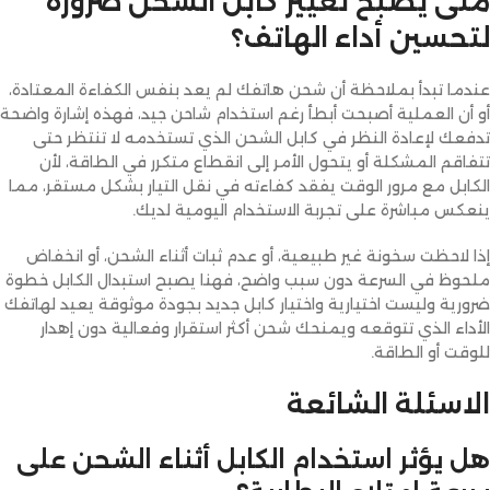
متى يصبح تغيير كابل الشحن ضرورة
لتحسين أداء الهاتف؟
عندما تبدأ بملاحظة أن شحن هاتفك لم يعد بنفس الكفاءة المعتادة،
أو أن العملية أصبحت أبطأ رغم استخدام شاحن جيد، فهذه إشارة واضحة
تدفعك لإعادة النظر في كابل الشحن الذي تستخدمه لا تنتظر حتى
تتفاقم المشكلة أو يتحول الأمر إلى انقطاع متكرر في الطاقة، لأن
الكابل مع مرور الوقت يفقد كفاءته في نقل التيار بشكل مستقر، مما
ينعكس مباشرة على تجربة الاستخدام اليومية لديك.
إذا لاحظت سخونة غير طبيعية، أو عدم ثبات أثناء الشحن، أو انخفاض
ملحوظ في السرعة دون سبب واضح، فهنا يصبح استبدال الكابل خطوة
ضرورية وليست اختيارية واختيار كابل جديد بجودة موثوقة يعيد لهاتفك
الأداء الذي تتوقعه ويمنحك شحن أكثر استقرار وفعالية دون إهدار
للوقت أو الطاقة.
الاسئلة الشائعة
هل يؤثر استخدام الكابل أثناء الشحن على