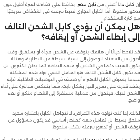
إن
كابل داتا
أصلي من
ناين مصر
يحافظ على كفاءته لفترة أطول دون
تدهور ملحوظ، أما الكابل التجاري فتبدأ سرعته في الانخفاض تدريجيًا
مع كثرة الاستخدام.
هل يمكن أن يؤدي كابل الشحن التالف
إلى إبطاء الشحن أو إيقافه؟
قد تلاحظ أحيانًا أن هاتفك يتوقف عن الشحن فجأة أو يستغرق وقت
أطول من المعتاد للوصول إلى نسبة بسيطة من البطارية، وهنا لا
يكون السبب دائمًا في الشاحن أو منفذ الطاقة كما يظن الكثيرون، بل
قد يكون كابل الشحن التالف هو العامل الخفي وراء هذه المشكلة
عندما يتعرض الكابل للاهتراء أو ضعف في التوصيلات الداخلية، فإنه
يفقد قدرته على تمرير التيار بشكل ثابت، مما ينعكس مباشرة على أداء
الشحن لديك، فيتحول من عملية مستقرة إلى انقطاع متكرر أو بطء
واضح.
لذلك، إذا كنت تواجه هذه الأعراض، لا تتجاهل الكابل باعتباره مجرد
ملحق بسيط، بل تعامل معه كعنصر أساسي قد يكون مسؤول عن
توقف الشحن أو تدهور سرعته بشكل ملحوظ.