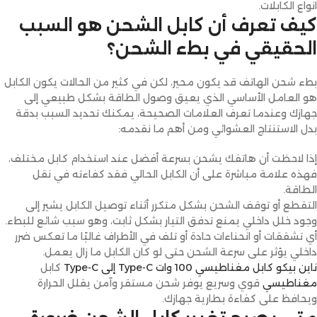
انواع الكابلات.
كيف تعرف أن كابل الشحن هو السبب
الحقيقي في بطء الشحن؟
بطء شحن الهاتف قد يكون محير، لكن في كثير من الحالات يكون الكابل
هو العامل الأساسي الذي يعيق وصول الطاقة بشكل طبيعي إلى
جهازك وعندما تعرف العلامات الصحيحة، يمكنك تحديد السبب بدقة
بدل الاستنتاج العشوائي ومن أهم ما نقدمه:
إذا لاحظت أن هاتفك يشحن بسرعة أفضل عند استخدام كابل مختلف،
فهذه علامة مباشرة على أن الكابل الحالي فقد كفاءته في نقل
الطاقة.
التقطع أو توقف الشحن بشكل متكرر أثناء توصيل الكابل يشير إلى
وجود خلل داخلي يمنع تدفق التيار بشكل ثابت، وهو سبب شائع للبطء.
أي تشققات أو انحناءات حادة أو تلف في الأطراف غالبًا ما تعكس ضرر
داخلي يؤثر على سرعة الشحن حتى لو كان الكابل ما زال يعمل.
ناين بيكو كابل مغناطيسي 100 وات Type-C إلى Type-C
كابل
مغناطيسي
قوي وسريع يوفر شحن مستقر وآمن يقلل الحرارة
ويحافظ على كفاءة بطارية جهازك.