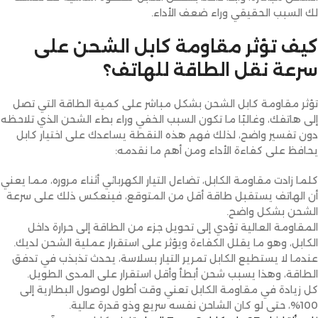
لك السبب الحقيقي وراء ضعف الأداء.
كيف تؤثر مقاومة كابل الشحن على
سرعة نقل الطاقة للهاتف؟
تؤثر مقاومة كابل الشحن بشكل مباشر على كمية الطاقة التي تصل
إلى هاتفك، وغالبًا ما تكون السبب الخفي وراء بطء الشحن الذي تلاحظه
دون تفسير واضح، لذلك فهم هذه النقطة يساعدك على اختيار كابل
يحافظ على كفاءة الأداء ومن أهم ما نقدمه:
كلما زادت مقاومة الكابل، تضاءل التيار الكهربائي أثناء مروره، مما يعني
أن الهاتف يستقبل طاقة أقل من المتوقع، فينعكس ذلك على سرعة
الشحن بشكل واضح.
المقاومة العالية تؤدي إلى تحويل جزء من الطاقة إلى حرارة داخل
الكابل، وهو ما يقلل الكفاءة ويؤثر على استقرار عملية الشحن لديك.
عندما لا يستطيع الكابل تمرير التيار بسلاسة، يحدث تذبذب في تدفق
الطاقة، وهذا يسبب شحن أبطأ وأقل استقرار على المدى الطويل.
كل زيادة في مقاومة الكابل تعني وقت أطول لوصول البطارية إلى
100%، حتى لو كان الشاحن نفسه سريع وذو قدرة عالية.